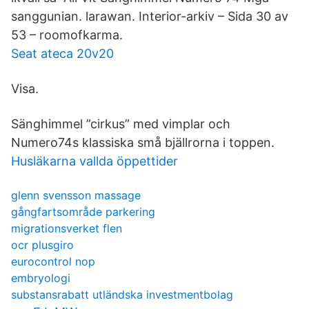
sanggunian. larawan. Interior-arkiv – Sida 30 av
53 – roomofkarma.
Seat ateca 20v20
Visa.
Sänghimmel ”cirkus” med vimplar och
Numero74s klassiska små bjällrorna i toppen.
Husläkarna vallda öppettider
glenn svensson massage
gångfartsområde parkering
migrationsverket flen
ocr plusgiro
eurocontrol nop
embryologi
substansrabatt utländska investmentbolag