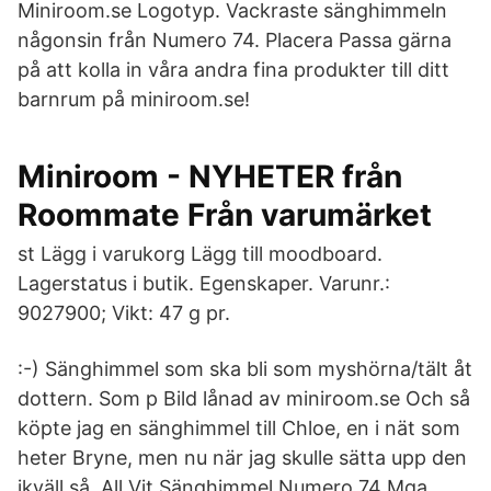
Miniroom.se Logotyp. Vackraste sänghimmeln
någonsin från Numero 74. Placera Passa gärna
på att kolla in våra andra fina produkter till ditt
barnrum på miniroom.se!
Miniroom - NYHETER från
Roommate Från varumärket
st Lägg i varukorg Lägg till moodboard.
Lagerstatus i butik. Egenskaper. Varunr.:
9027900; Vikt: 47 g pr.
:-) Sänghimmel som ska bli som myshörna/tält åt
dottern. Som p Bild lånad av miniroom.se Och så
köpte jag en sänghimmel till Chloe, en i nät som
heter Bryne, men nu när jag skulle sätta upp den
ikväll så All Vit Sänghimmel Numero 74 Mga